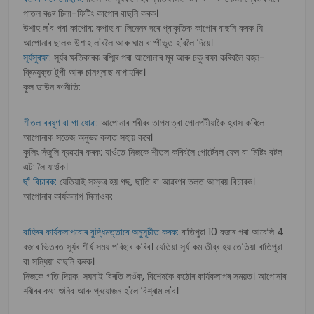
পাতল ৰঙৰ ঢিলা-ফিটিং কাপোৰ বাছনি কৰক।
উশাহ ল'ব পৰা কাপোৰ: কপাহ বা লিনেনৰ দৰে প্ৰাকৃতিক কাপোৰ বাছনি কৰক যি
আপোনাৰ ছালক উশাহ ল'বলৈ আৰু ঘাম বাষ্পীভূত হ'বলৈ দিয়ে।
সূৰ্যসুৰক্ষা:
সূৰ্যৰ ক্ষতিকাৰক ৰশ্মিৰ পৰা আপোনাৰ মূৰ আৰু চকু ৰক্ষা কৰিবলৈ বহল-
ব্ৰিমযুক্ত টুপী আৰু চানগ্লাছ নাপাহৰিব।
কুল ডাউন ৰণনীতি:
শীতল বৰষুণ বা গা ধোৱা:
আপোনাৰ শৰীৰৰ তাপমাত্ৰা পোনপটীয়াকৈ হ্ৰাস কৰিলে
আপোনাক সতেজ অনুভৱ কৰাত সহায় কৰে।
কুলিং সঁজুলি ব্যৱহাৰ কৰক: যাওঁতে নিজকে শীতল কৰিবলৈ পোৰ্টেবল ফেন বা মিষ্টিং বটল
এটা লৈ যাওঁক।
ছাঁ বিচাৰক:
যেতিয়াই সম্ভৱ হয় গছ, ছাতি বা আৱৰণৰ তলত আশ্ৰয় বিচাৰক।
আপোনাৰ কাৰ্যকলাপ মিলাওক:
বাহিৰৰ কাৰ্যকলাপবোৰ বুদ্ধিমত্তাৰে অনুসূচীত কৰক:
ৰাতিপুৱা 10 বজাৰ পৰা আবেলি 4
বজাৰ ভিতৰত সূৰ্যৰ শীৰ্ষ সময় পৰিহাৰ কৰিব। যেতিয়া সূৰ্য কম তীব্ৰ হয় তেতিয়া ৰাতিপুৱা
বা সন্ধিয়া বাছনি কৰক।
নিজকে গতি দিয়ক: সঘনাই বিৰতি লওঁক, বিশেষকৈ কঠোৰ কাৰ্যকলাপৰ সময়ত। আপোনাৰ
শৰীৰৰ কথা শুনিব আৰু প্ৰয়োজন হ'লে বিশ্ৰাম ল'ব।