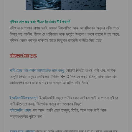
গ্ৰীষ্মৰ তাপ জয় কৰা: শীতল হৈ থকাৰ শীৰ্ষ পৰামৰ্শ
গ্ৰীষ্মকালৰ প্ৰখৰ তাপমাত্ৰাই আমাক নিষ্কাশিত আৰু অস্বস্তিকৰ অনুভৱ কৰিব পাৰে।
কিন্তু ভয় নকৰিব, শীতল হৈ থাকিবলৈ আৰু ঋতুটো উপভোগ কৰাৰ বহুতো উপায় আছে।
গ্ৰীষ্মৰ গৰমক পৰাস্ত কৰিবলৈ ইয়াত কিছুমান কাৰ্যকৰী ৰণনীতি দিয়া হৈছে:
হাইড্ৰেচন হৈছে মুখ্য:
পানী হৈছে আপোনাৰ আটাইতকৈ ভাল বন্ধু:
গোটেই দিনটো যথেষ্ট পানী খাব, আনকি
আপুনি পিয়াহ অনুভৱ নকৰিলেও। দৈনিক 8-10 গিলাচৰ লক্ষ্য ৰাখিব, আৰু আপোনাৰ
কাৰ্যকলাপৰ স্তৰ আৰু ঘাম হ্ৰাসৰ ওপৰত আধাৰিত কৰি মিলাব।
ইলেক্ট্ৰলাইটগুৰুত্বপূৰ্ণ:
ইলেক্ট্ৰলাইট সমৃদ্ধ পানীয় যেনে নাৰিকল পানী বা পাতল ক্ৰীড়া
পানীয়বিবেচনা কৰক, বিশেষকৈ প্ৰচুৰ ঘাম ওলোৱাৰ পিছত।
হাইড্ৰেটিং খাদ্য
: ফল আৰু পাচলি যেনে তৰমুজ, তিয়ঁহ, আৰু শাক পানী আৰু
অত্যাৱশ্যকীয় পুষ্টিৰে ভৰা।
বতৰৰ বাবে পোছাক:
পাতল ৰং: সূৰ্যৰ পোহৰ প্ৰতিফলিত কৰা বগা বা পেষ্টল শ্বেডৰ দৰে