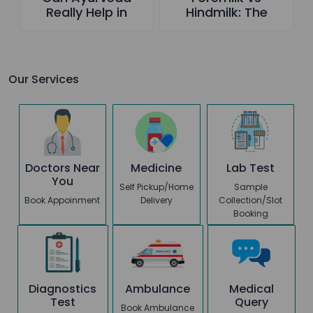
Really Help in
Hindmilk: The
Cancer Care-The
Hidden Secret of
Truth Everyone
Breastfeeding
Should Know
Every Mother
Should Know
Our Services
Doctors Near
Medicine
Lab Test
You
Self Pickup/Home
Sample
Book Appoinment
Delivery
Collection/Slot
Booking
Diagnostics
Ambulance
Medical
Test
Query
Book Ambulance