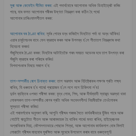
সুৰা আৰু কেফেইন সীমিত কৰক:
এই পদাৰ্থবোৰে আপোনাক অধিক ডিহাইড্ৰেট কৰিব
পাৰে, যাৰ ফলত আপোনাৰ শৰীৰৰ উষ্ণতা নিয়ন্ত্ৰণ কৰা কঠিন হৈ পৰে।
আপোনাৰ চাৰিওফালশীতল কৰক:
আপোনাৰ ঘৰ ঠাণ্ডা ৰাখিব:
সূৰ্যৰ পোহৰ বন্ধ কৰিবলৈ দিনটোত পৰ্দা বা অন্ধ আঁকিব।
এয়াৰ চাৰ্কুলেচনৰ বাবে ফেন ব্যৱহাৰ কৰক আৰু উপলব্ধ হ'লে শীতাতপ নিয়ন্ত্ৰণৰ কথা
বিবেচনা কৰক।
সঁজুলিবোৰ ঠাণ্ডা কৰক: দিনটোৰ আটাইতকৈ গৰম সময়ত অভেনৰ দৰে তাপ উৎপন্ন কৰা
সঁজুলি ব্যৱহাৰ কৰা পৰিহাৰ কৰিব।
বিপদাশংকাৰ বিষয়ে সজাগ হ'ব:
তাপ-সম্পৰ্কীয় ৰোগ চিনাক্ত কৰক:
তাপ অৱসাদ আৰু হিটষ্ট্ৰোকৰ লক্ষণৰ প্ৰতি লক্ষ্য
ৰাখিব, যি গুৰুতৰ হ'ব পাৰে। প্ৰয়োজন হ'লে লগে লগে চিকিৎসা ল'ব।
দুৰ্বল ব্যক্তিৰ ওপৰত পৰীক্ষা কৰক: বৃদ্ধ লোক, শিশু, আৰু দীৰ্ঘম্যাদী স্বাস্থ্য অৱস্থা থকা
লোকসকল তাপ-সম্পৰ্কীয় ৰোগৰ প্ৰতি অধিক সংবেদনশীল। নিয়মীয়াকৈ তেওঁলোকৰ
সুস্থতা পৰীক্ষা কৰিব।
এই পৰামৰ্শবোৰ অনুসৰণ কৰি, আপুনি গ্ৰীষ্মৰ গৰমৰ সৈতে কাৰ্যকৰীভাৱে যুঁজিব পাৰে আৰু
গোটেই ঋতুটোত শীতল আৰু আৰামদায়ক হৈ থাকিব পাৰে। মনত ৰাখিব, হাইড্ৰেচনক
অগ্ৰাধিকাৰ দিয়া, কৌশলগতভাৱে পোছাক পিন্ধা, আৰু আপোনাৰ কাৰ্যকলাপ বোৰ মিলাই
লোৱাটো গ্ৰীষ্মৰ মাহবোৰ সুৰক্ষিত আৰু সুখেৰে উপভোগ কৰাৰ বাবে গুৰুত্বপূৰ্ণ।