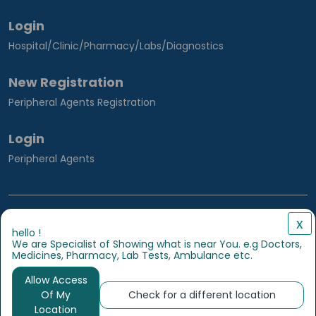
Login
Hospital/Clinic/Pharmacy/Labs/Diagnostics
New Registration
Peripheral Agents Registration
Login
Peripheral Agents
Developed By
MEDIMED
x
hello !
We are Specialist of Showing what is near You. e.g Doctors,
Medicines, Pharmacy, Lab Tests, Ambulance etc.
About
Contact Us
Terms and Conditions
Allow Access
Privacy Policy
Peripheral Agent Aggrement
Of My
Check for a different location
Vendor Aggrement
Location
Cancellation, Returns and Refund Policy